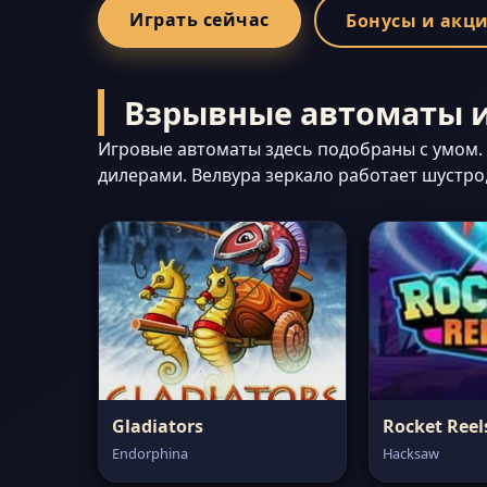
Играть сейчас
Бонусы и акц
Взрывные автоматы и
Игровые автоматы здесь подобраны с умом. 
дилерами. Велвура зеркало работает шустро,
Gladiators
Rocket Reel
Endorphina
Hacksaw