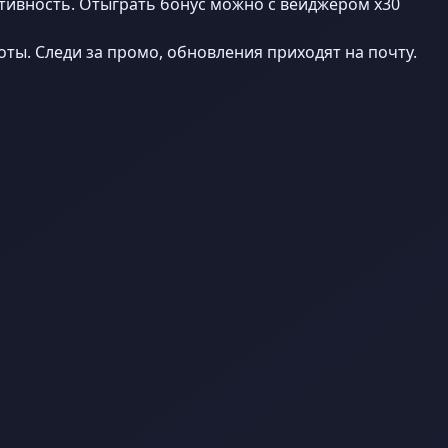
активность. Отыграть бонус можно с вейджером x30
ты. Следи за промо, обновления приходят на почту.