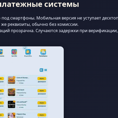
 платежные системы
под смартфоны. Мобильная версия не уступает десктопу
е же реквизиты, обычно без комиссии.
ций прозрачна. Случаются задержки при верификации, 