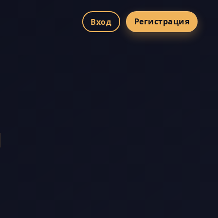
Регистрация
Вход
ы