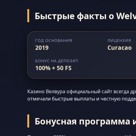
Быстрые факты о Welv
ГОД ОСНОВАНИЯ
ЛИЦЕНЗИЯ
2019
Curacao
БОНУС НА ДЕПОЗИТ
100% + 50 FS
Казино Велвура официальный сайт всегда др
отмечали быстрые выплаты и честную подд
Бонусная программа 