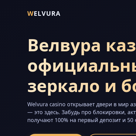
W
ELVURA
Велвура ка
официальны
зеркало и б
Welvura casino открывает двери в мир а
— это здесь. Забудь про блокировки, ак
получают 100% на первый депозит и 50 