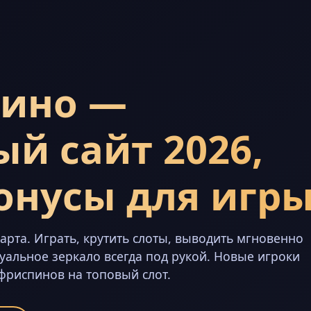
зино —
й сайт 2026,
онусы для игр
зарта. Играть, крутить слоты, выводить мгновенно
туальное зеркало всегда под рукой. Новые игроки
фриспинов на топовый слот.