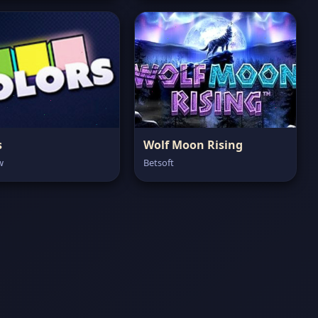
s
Wolf Moon Rising
w
Betsoft