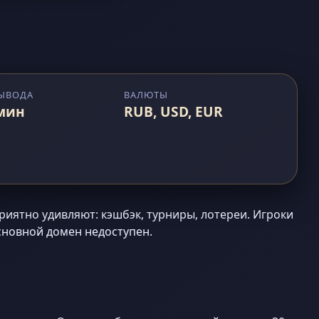
ВЫВОДА
ВАЛЮТЫ
 мин
RUB, USD, EUR
риятно удивляют: кэшбэк, турниры, лотереи. Игроки
сновной домен недоступен.